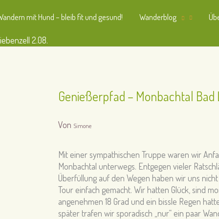
Wandern mit Hund – bleib fit und gesund!
Wanderblog
Übe
ebenzell 2.08.
Genießerpfad – Monbachtal Bad L
Von
Simone
Mit einer sympathischen Truppe waren wir Anfa
Monbachtal unterwegs. Entgegen vieler Ratschlä
Überfüllung auf den Wegen haben wir uns nicht 
Tour einfach gemacht. Wir hatten Glück, sind mo
angenehmen 18 Grad und ein bissle Regen hatten
später trafen wir sporadisch
„nur“ ein paar Wand