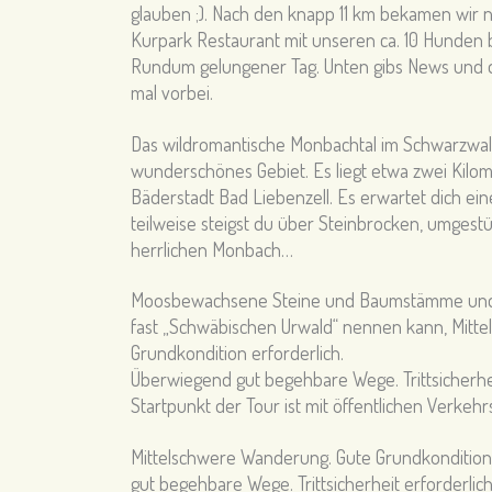
glauben ;). Nach den knapp 11 km bekamen wir 
Kurpark Restaurant mit unseren ca. 10 Hunden b
Rundum gelungener Tag. Unten gibs News und d
mal vorbei.
Das wildromantische Monbachtal im Schwarzwald 
wunderschönes Gebiet. Es liegt etwa zwei Kilo
Bäderstadt Bad Liebenzell. Es erwartet dich ei
teilweise steigst du über Steinbrocken, umges
herrlichen Monbach…
Moosbewachsene Steine und Baumstämme und e
fast „Schwäbischen Urwald“ nennen kann, Mitt
Grundkondition erforderlich.
Überwiegend gut begehbare Wege. Trittsicherhei
Startpunkt der Tour ist mit öffentlichen Verkehr
Mittelschwere Wanderung. Gute Grundkondition
gut begehbare Wege. Trittsicherheit erforderlich