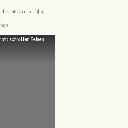
rkehrsmitteln erreichbar
.
ehen
 mit schroffen Felsen