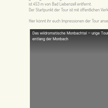
ist
453 m
von
Bad Liebenzell
entfernt.
Der Startpunkt der Tour
ist mit öffentlichen Ve
Hier könnt ihr euch Impressionen der Tour ans
Das wildromatische Monbachtal — urige Tour
entlang der Monbach