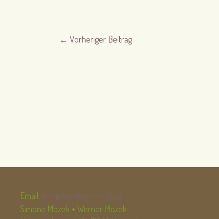
←
Vorheriger Beitrag
Email:
info@wandern-hund.de
Simone Mozek + Werner Mozek