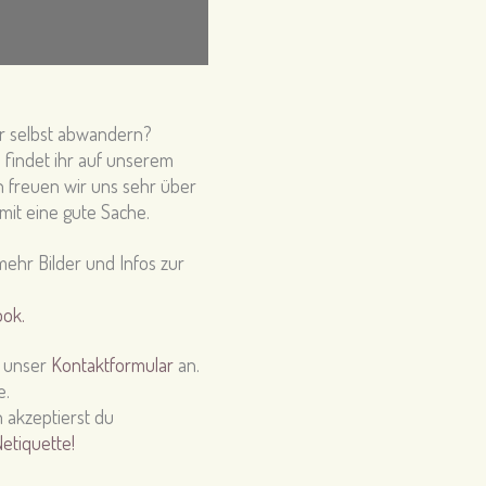
ur selbst abwandern?
 findet ihr auf unserem
n freuen wir uns sehr über
amit eine gute Sache.
ehr Bilder und Infos zur
ook.
r unser
Kontaktformular
an.
e.
 akzeptierst du
etiquette!