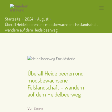
Zum
Inhalt
Main
springen
Startseite
2024
August
Menu
Überall Heidelbeeren und moosbewachsene Felslandschaft –
wandern auf dem Heidelbeerweg
Überall Heidelbeeren und
moosbewachsene
Felslandschaft – wandern
auf dem Heidelbeerweg
Von
Simone