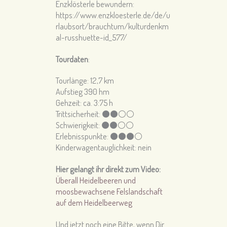
Enzklösterle bewundern:
https://www.enzkloesterle.de/de/u
rlaubsort/brauchtum/kulturdenkm
al-russhuette-id_577/
Tourdaten
:
Tourlänge: 12,7
km
Aufstieg 390 hm
Gehzeit: ca. 3
:75 h
Trittsicherheit: ⚫️⚫⚪⚪
Schwierigkeit: ⚫️⚫⚪️⚪️
Erlebnisspunkte: ⚫⚫⚫⚪️
Kinderwagentauglichkeit: nein
Hier gelangt ihr direkt zum Video:
Überall Heidelbeeren und
moosbewachsene Felslandschaft
auf dem Heidelbeerweg
Und jetzt noch eine Bitte, wenn Dir