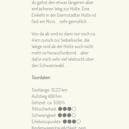
du gehst den etwas längeren aber
einfacheren Weg zur Hütte. Eine
Einkehr in der Darmstädter Hütte ist
fast ein Muss…..sehr gemütlich….
Von da ab sind es dann nur noch ca.
4 km zurück zur Seibelsecke, die
Wege sind ab der Hütte auch nicht
mehr so herausfordernd…. aber
dafür mich sehr viel Weitsicht über
den Schwarzwald….
Tourdaten
:
Tourlänge:
13,22 km
Aufstieg 459 hm
Gehzeit: ca. 5
:00 h
Trittsicherheit: ⚫️⚫⚫⚪
Schwierigkeit: ⚫️⚫⚫⚪️
Erlebnisspunkte: ⚫⚫⚫⚪️
Kinderwagentauglichkeit: nein