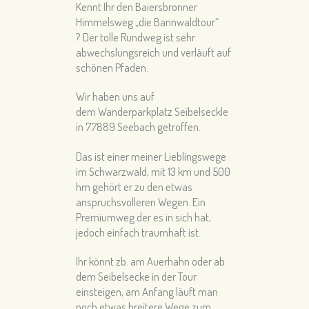
Kennt Ihr den Baiersbronner
Himmelsweg „die Bannwaldtour“
?
Der tolle Rundweg ist sehr
abwechslungsreich und verläuft auf
schönen Pfaden.
Wir haben uns auf
dem Wanderparkplatz Seibelseckle
in 77889 Seebach getroffen.
Das ist einer meiner Lieblingswege
im Schwarzwald, mit 13 km und 500
hm gehört er zu den etwas
anspruchsvolleren Wegen. Ein
Premiumweg der es in sich hat,
jedoch einfach traumhaft ist.
Ihr könnt zb. am Auerhahn oder ab
dem Seibelsecke in der Tour
einsteigen, am Anfang läuft man
noch etwas breitere Wege zum