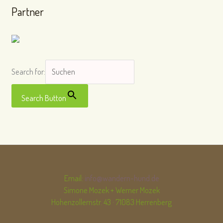
Partner
Search for:
Search Button
Email:
info@wandern-hund.de
Simone Mozek + Werner Mozek
Hohenzollernstr. 43 · 71083 Herrenberg