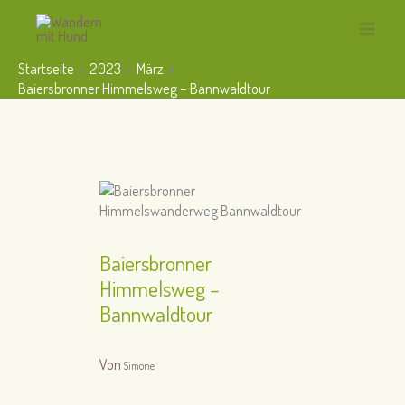
Zum
Inhalt
Main
springen
Startseite
2023
März
Menu
Baiersbronner Himmelsweg – Bannwaldtour
Baiersbronner
Himmelsweg –
Bannwaldtour
Von
Simone