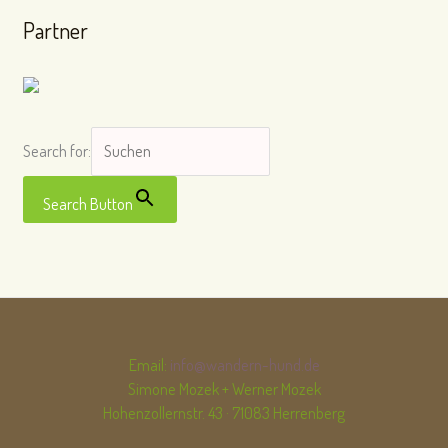
Partner
Search for:
Search Button
Email:
info@wandern-hund.de
Simone Mozek + Werner Mozek
Hohenzollernstr. 43 · 71083 Herrenberg