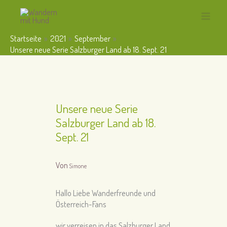
Zum
Inhalt
Main
springen
Startseite
2021
September
Menu
Unsere neue Serie Salzburger Land ab 18. Sept. 21
Unsere neue Serie
Salzburger Land ab 18.
Sept. 21
Von
Simone
Hallo Liebe Wanderfreunde und
Österreich-Fans
wir verreisen in das Salzburger Land