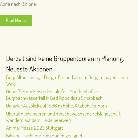
Adria nach Bibione.
Bibione…
Read More »
nicht
nur
zum
Baden
geeignet
Derzeit sind keine Gruppentouren in Planung.
Neueste Aktionen
Burg Altnussberg – Die größte und älteste Burg im bayerischen
Wald
Genießertour Klösterleschleife – Märchenhafter
Burgbachwasserfall in Bad Rippoldsau Schapbach
Genialer Ausblick auf 1996 m Höhe, Kitzbüheler Horn
Überall Heidelbeeren und moosbewachsene Felslandschaft –
wandern auf dem Heidelbeerweg
Animal Messe 2023 Stuttgart
Bibione… nicht nur zum Baden geeignet