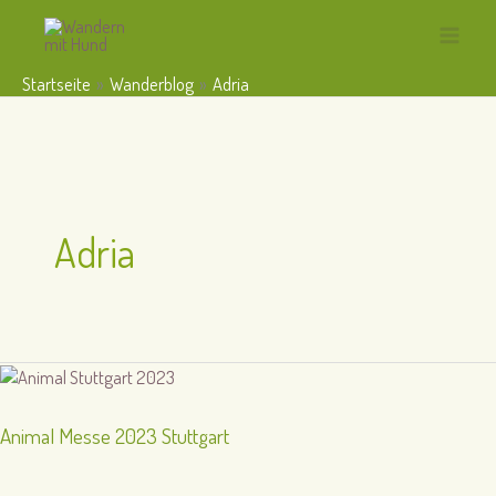
Zum
Inhalt
Main
springen
Startseite
Wanderblog
Adria
Menu
Adria
Animal Messe 2023 Stuttgart