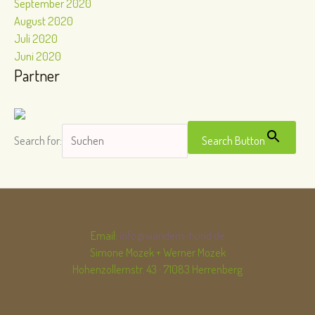
September 2020
August 2020
Juli 2020
Juni 2020
Partner
Search for:
Search Button
Email:
info@wandern-hund.de
Simone Mozek + Werner Mozek
Hohenzollernstr. 43 · 71083 Herrenberg