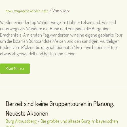
,
/ Von
News
Vergangene Wanderungen
Simone
Wieder einer der top Wanderwege im Dahner Felsenland. Wir sind
unterwegs als Wandern mit Hund und erkunden die Burgruine
Drachenfels. Am ersten Tag wanderten wir eine eigene geplante Tour
um die bizarren Buntsandsteinfelsen und den sandigen, wurzeligen
Boden vom Pfälzer Die original Tour hat 5,4 km – wir haben die Tour
etwas abgewandelt und hatten somit eine
Auf
Read More »
Bundsandsteinfelsen
gebaut
–
die
Burgruine
Drachenfels
Derzeit sind keine Gruppentouren in Planung.
Neueste Aktionen
Burg Altnussberg – Die größte und älteste Burg im bayerischen
Wald