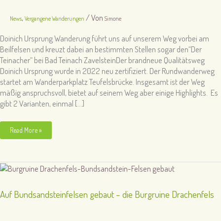
,
/ Von
News
Vergangene Wanderungen
Simone
Doinich Ursprung Wanderung führt uns auf unserem Weg vorbei am
Beilfelsen und kreuzt dabei an bestimmten Stellen sogar den“Der
Teinacher“ bei Bad Teinach ZavelsteinDer brandneue Qualitätsweg
Doinich Ursprung wurde in 2022 neu zertifiziert. Der Rundwanderweg
startet am Wanderparkplatz Teufelsbrücke. Insgesamt ist der Weg
mäßig anspruchsvoll, bietet auf seinem Weg aber einige Highlights. Es
gibt 2 Varianten, einmal […]
Neuer
Read More »
Qualitätsweg
Doinich
Ursprung
–
Bad
Zavelstein
Teinach
Auf Bundsandsteinfelsen gebaut – die Burgruine Drachenfels