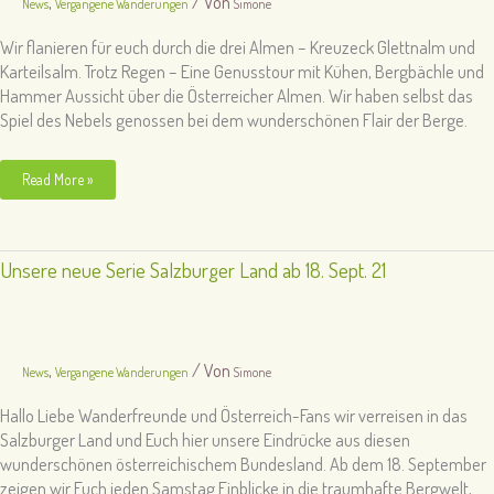
,
/ Von
News
Vergangene Wanderungen
Simone
Wir flanieren für euch durch die drei Almen – Kreuzeck Glettnalm und
Karteilsalm. Trotz Regen – Eine Genusstour mit Kühen, Bergbächle und
Hammer Aussicht über die Österreicher Almen. Wir haben selbst das
Spiel des Nebels genossen bei dem wunderschönen Flair der Berge.
Salzburger
Read More »
Land
charmante
Almentour
30.08.21
Unsere neue Serie Salzburger Land ab 18. Sept. 21
,
/ Von
News
Vergangene Wanderungen
Simone
Hallo Liebe Wanderfreunde und Österreich-Fans wir verreisen in das
Salzburger Land und Euch hier unsere Eindrücke aus diesen
wunderschönen österreichischem Bundesland. Ab dem 18. September
zeigen wir Euch jeden Samstag Einblicke in die traumhafte Bergwelt,