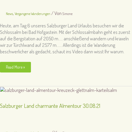
,
/ Von
News
Vergangene Wanderungen
Simone
Heute, am Tag 6 unseres Salzburger Land Urlaubs besuchen wir die
Schlossalm bei Bad Hofgastein. Mit der Schlossalmbahn geht es zuerst
auf die Bergstation auf 2050 m….. anschließend wandern und kraxeln
wir zur Türchlwand auf 2577 m…… Allerdings ist die Wanderung
beschwerlicher als gedacht, schaut ins Video dann wisst Ihr warum.
Salzburger
Read More »
Land
–
Schlossalm
Türchlwand.
Schaffen
wir
es
zum
Salzburger Land charmante Almentour 30.08.21
Gipfel
2577m?
02.09.21