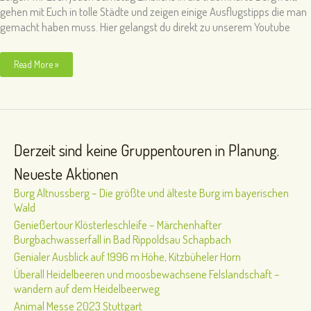
gehen mit Euch in tolle Städte und zeigen einige Ausflugstipps die man
gemacht haben muss. Hier gelangst du direkt zu unserem Youtube
Unsere
Read More »
neue
Serie
Salzburger
Land
ab
18.
Sept.
Derzeit sind keine Gruppentouren in Planung.
21
Neueste Aktionen
Burg Altnussberg – Die größte und älteste Burg im bayerischen
Wald
Genießertour Klösterleschleife – Märchenhafter
Burgbachwasserfall in Bad Rippoldsau Schapbach
Genialer Ausblick auf 1996 m Höhe, Kitzbüheler Horn
Überall Heidelbeeren und moosbewachsene Felslandschaft –
wandern auf dem Heidelbeerweg
Animal Messe 2023 Stuttgart