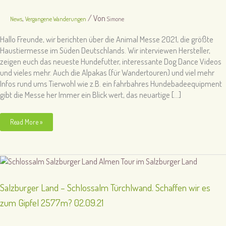
,
/ Von
News
Vergangene Wanderungen
Simone
Hallo Freunde, wir berichten über die Animal Messe 2021, die größte
Haustiermesse im Süden Deutschlands. Wir interviewen Hersteller,
zeigen euch das neueste Hundefutter, interessante Dog Dance Videos
und vieles mehr. Auch die Alpakas (für Wandertouren) und viel mehr
Infos rund ums Tierwohl wie z.B. ein fahrbahres Hundebadeequipment
gibt die Messe her Immer ein Blick wert, das neuartige […]
Animal
Read More »
2021
Messe
Stuttgart,
die
große
Haustiermesse
20.11.21
Salzburger Land – Schlossalm Türchlwand. Schaffen wir es
zum Gipfel 2577m? 02.09.21