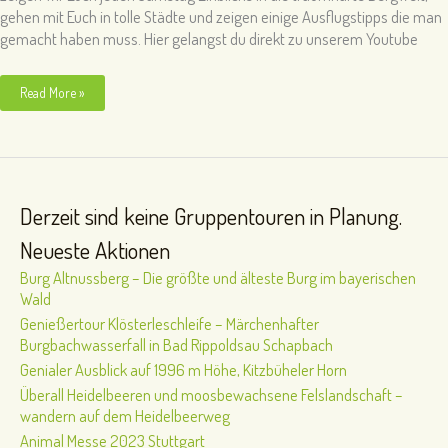
gehen mit Euch in tolle Städte und zeigen einige Ausflugstipps die man
gemacht haben muss. Hier gelangst du direkt zu unserem Youtube
Unsere
Read More »
neue
Serie
Salzburger
Land
ab
18.
Sept.
Derzeit sind keine Gruppentouren in Planung.
21
Neueste Aktionen
Burg Altnussberg – Die größte und älteste Burg im bayerischen
Wald
Genießertour Klösterleschleife – Märchenhafter
Burgbachwasserfall in Bad Rippoldsau Schapbach
Genialer Ausblick auf 1996 m Höhe, Kitzbüheler Horn
Überall Heidelbeeren und moosbewachsene Felslandschaft –
wandern auf dem Heidelbeerweg
Animal Messe 2023 Stuttgart