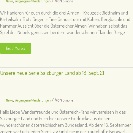
,
/ Von
News
Vergangene Wanderungen
Simone
Wir flanieren für euch durch die drei Almen – Kreuzeck Glettnalm und
Karteilsalm. Trotz Regen – Eine Genusstour mit Kühen, Bergbächle und
Hammer Aussicht über die Österreicher Almen. Wir haben selbst das
Spiel des Nebels genossen bei dem wunderschönen Flair der Berge.
Salzburger
Read More »
Land
charmante
Almentour
30.08.21
Unsere neue Serie Salzburger Land ab 18. Sept. 21
,
/ Von
News
Vergangene Wanderungen
Simone
Hallo Liebe Wanderfreunde und Österreich-Fans wir verreisen in das
Salzburger Land und Euch hier unsere Eindrücke aus diesen
wunderschönen österreichischem Bundesland. Ab dem 18. September
zeigen wir Euch jeden Samstag Einblicke in die traumhafte Bergwelt,