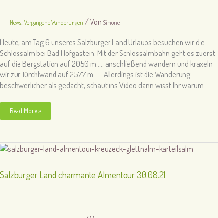
,
/ Von
News
Vergangene Wanderungen
Simone
Heute, am Tag 6 unseres Salzburger Land Urlaubs besuchen wir die
Schlossalm bei Bad Hofgastein. Mit der Schlossalmbahn geht es zuerst
auf die Bergstation auf 2050 m….. anschließend wandern und kraxeln
wir zur Türchlwand auf 2577 m…… Allerdings ist die Wanderung
beschwerlicher als gedacht, schaut ins Video dann wisst Ihr warum.
Salzburger
Read More »
Land
–
Schlossalm
Türchlwand.
Schaffen
wir
es
zum
Salzburger Land charmante Almentour 30.08.21
Gipfel
2577m?
02.09.21