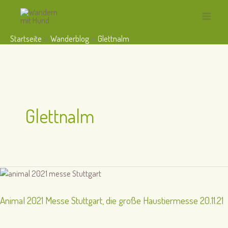
Zum
Inhalt
Main
springen
Startseite
Wanderblog
Glettnalm
Menu
Glettnalm
Animal 2021 Messe Stuttgart, die große Haustiermesse 20.11.21